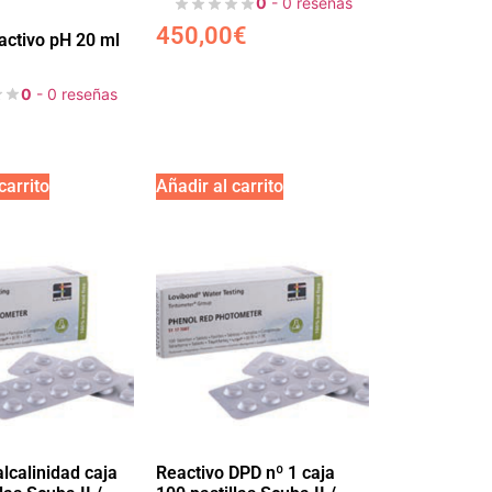
0
- 0 reseñas
450,00
€
eactivo pH 20 ml
0
- 0 reseñas
carrito
Añadir al carrito
lcalinidad caja
Reactivo DPD nº 1 caja