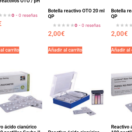
 reactivos OTO / pH
Botella reactivo OTO 20 ml
Botella r
0
- 0 reseñas
QP
QP
€
0
- 0 reseñas
2,00
€
2,00
€
al carrito
Añadir al carrito
Añadir al 
vo ácido cianúrico
Reactivo a