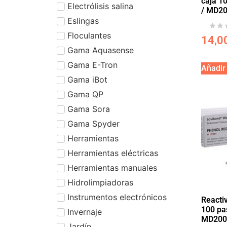
caja 10
Electrólisis salina
/ MD2
Eslingas
Floculantes
14,0
Gama Aquasense
Gama E-Tron
Añadir 
Gama iBot
Gama QP
Gama Sora
Gama Spyder
Herramientas
Herramientas eléctricas
Herramientas manuales
Hidrolimpiadoras
Instrumentos electrónicos
Reacti
100 pas
Invernaje
MD200
Jardín