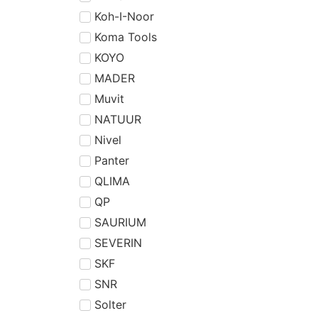
Koh-I-Noor
Koma Tools
KOYO
MADER
Muvit
NATUUR
Nivel
Panter
QLIMA
QP
SAURIUM
SEVERIN
SKF
SNR
Solter