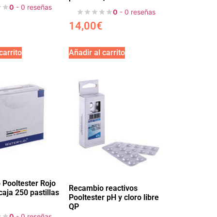
0
- 0 reseñas
0
- 0 reseñas
14,00
€
carrito
Añadir al carrito
Pooltester Rojo
Recambio reactivos
aja 250 pastillas
Pooltester pH y cloro libre
QP
0
- 0 reseñas