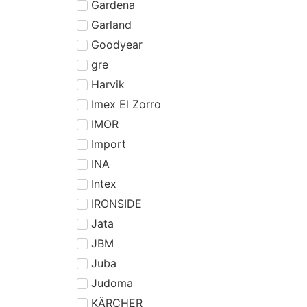
Gardena
Garland
Goodyear
gre
Harvik
Imex El Zorro
IMOR
Import
INA
Intex
IRONSIDE
Jata
JBM
Juba
Judoma
KÄRCHER