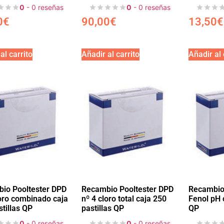
0
- 0 reseñas
0
- 0 reseñas
0
€
90,00
€
13,50
€
al carrito
Añadir al carrito
Añadir al 
io Pooltester DPD
Recambio Pooltester DPD
Recambio 
loro combinado caja
nº 4 cloro total caja 250
Fenol pH c
tillas QP
pastillas QP
QP
0
- 0 reseñas
0
- 0 reseñas