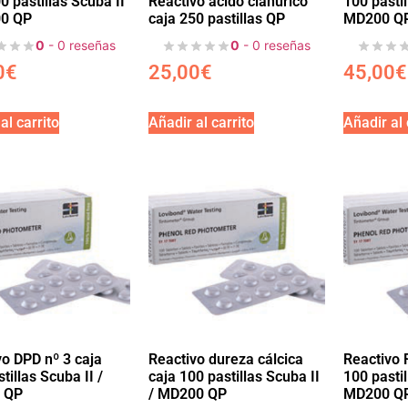
0 pastillas Scuba II
100 pastil
Reactivo ácido cianúrico
00 QP
MD200 Q
caja 250 pastillas QP
0
- 0 reseñas
0
- 0 reseñas
0
€
45,00
€
25,00
€
al carrito
Añadir al carrito
Añadir al 
vo DPD nº 3 caja
Reactivo dureza cálcica
Reactivo 
tillas Scuba II /
caja 100 pastillas Scuba II
100 pastil
 QP
/ MD200 QP
MD200 Q