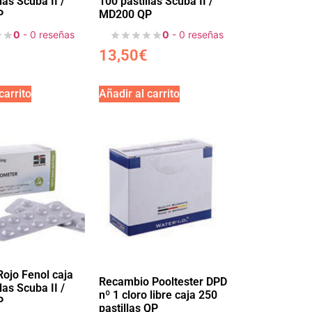
las Scuba II /
100 pastillas Scuba II /
P
MD200 QP
0
- 0 reseñas
0
- 0 reseñas
13,50
€
carrito
Añadir al carrito
Rojo Fenol caja
Recambio Pooltester DPD
las Scuba II /
nº 1 cloro libre caja 250
P
pastillas QP