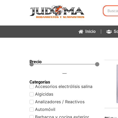
Inicio
So
Precio
—
Categorías
Accesorios electrólisis salina
Algicidas
Analizadores / Reactivos
Automóvil
Barbacoa y cocina exterior