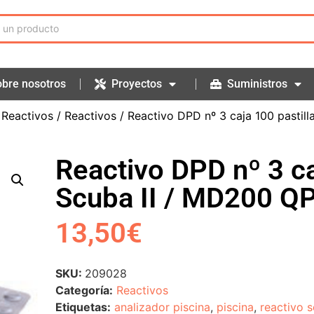
bre nosotros
Proyectos
Suministros
 Reactivos
/
Reactivos
/ Reactivo DPD nº 3 caja 100 pastil
Reactivo DPD nº 3 ca
Scuba II / MD200 Q
13,50
€
SKU:
209028
Categoría:
Reactivos
Etiquetas:
analizador piscina
,
piscina
,
reactivo