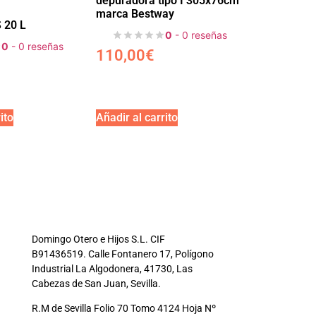
depuradora tipo I 305x76cm
marca Bestway
 20 L
0
- 0 reseñas
0
- 0 reseñas
110,00
€
ito
Añadir al carrito
Domingo Otero e Hijos S.L. CIF
B91436519. Calle Fontanero 17, Polígono
Industrial La Algodonera, 41730, Las
Cabezas de San Juan, Sevilla.
R.M de Sevilla Folio 70 Tomo 4124 Hoja Nº