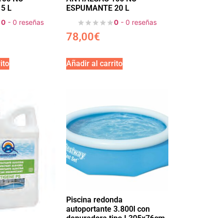
5 L
ESPUMANTE 20 L
0
- 0 reseñas
0
- 0 reseñas
78,00
€
ito
Añadir al carrito
Piscina redonda
autoportante 3.800l con