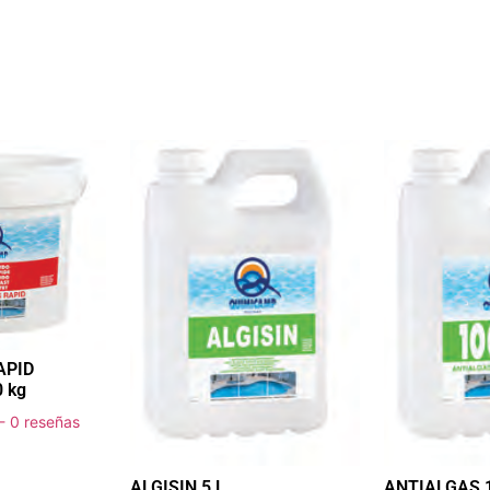
APID
 kg
- 0 reseñas
ALGISIN 5 L
ANTIALGAS 