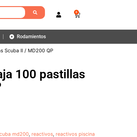
0
Rodamientos
las Scuba II / MD200 QP
ja 100 pastillas
P
 scuba md200
,
reactivos
,
reactivos piscina