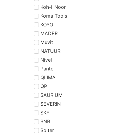
Koh-I-Noor
Koma Tools
KOYO
MADER
Muvit
NATUUR
Nivel
Panter
QLIMA
QP
SAURIUM
SEVERIN
SKF
SNR
Solter