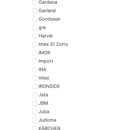
Gardena
Garland
Goodyear
gre
Harvik
Imex El Zorro
IMOR
Import
INA
Intex
IRONSIDE
Jata
JBM
Juba
Judoma
KÄRCHER