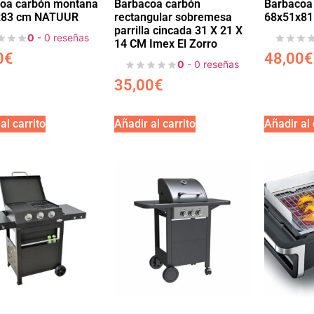
oa carbón montana
Barbacoa carbón
Barbacoa
x83 cm NATUUR
rectangular sobremesa
68x51x8
parrilla cincada 31 X 21 X
0
- 0 reseñas
14 CM Imex El Zorro
0
€
48,00
€
0
- 0 reseñas
35,00
€
al carrito
Añadir al carrito
Añadir al 