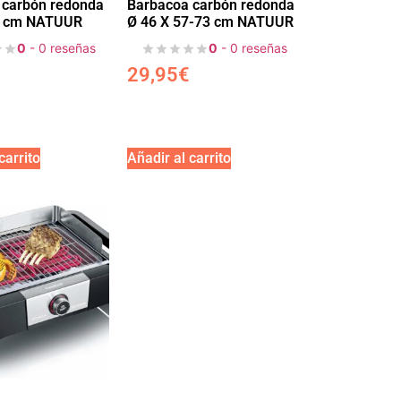
 carbón redonda
Barbacoa carbón redonda
1 cm NATUUR
Ø 46 X 57-73 cm NATUUR
0
- 0 reseñas
0
- 0 reseñas
29,95
€
carrito
Añadir al carrito