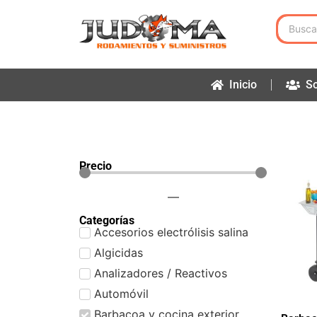
Inicio
So
Precio
—
Categorías
Accesorios electrólisis salina
Algicidas
Analizadores / Reactivos
Automóvil
Barbacoa y cocina exterior