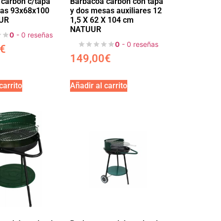
carbón c/tapa
Barbacoa carbón con tapa
xas 93x68x100
y dos mesas auxiliares 12
UR
1,5 X 62 X 104 cm
NATUUR
0
- 0 reseñas
0
- 0 reseñas
€
149,00
€
carrito
Añadir al carrito