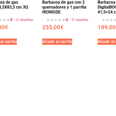
oa de gas
Barbacoa de gas con 2
Barbacoa
,5X83,5 cm 3Q
quemadores y 1 parrilla
DigitalB
IRONSIDE
41,5×24 
0
- 0 reseñas
0
- 0 reseñas
00
€
255,00
€
189,00
al carrito
Añadir al carrito
Añadir al 