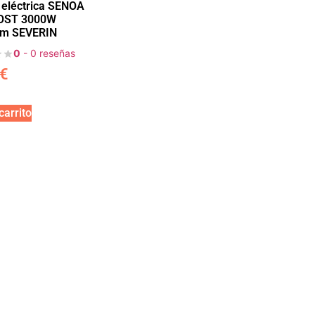
 eléctrica SENOA
OOST 3000W
cm SEVERIN
0
- 0 reseñas
€
carrito