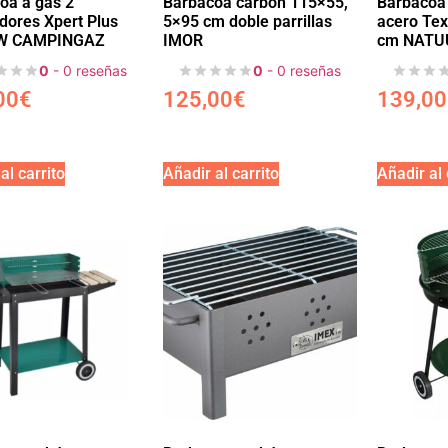
oa a gas 2
Barbacoa carbón 115×55,
Barbacoa 
ores Xpert Plus
5×95 cm doble parrillas
acero Te
 W CAMPINGAZ
IMOR
cm NATU
0
- 0 reseñas
0
- 0 reseñas
00
€
125,00
€
139,00
al carrito
Añadir al carrito
Añadir al 