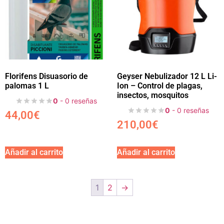
Florifens Disuasorio de
Geyser Nebulizador 12 L Li-
palomas 1 L
Ion – Control de plagas,
insectos, mosquitos
0
- 0 reseñas
0
- 0 reseñas
44,00
€
210,00
€
Añadir al carrito
Añadir al carrito
1
2
→