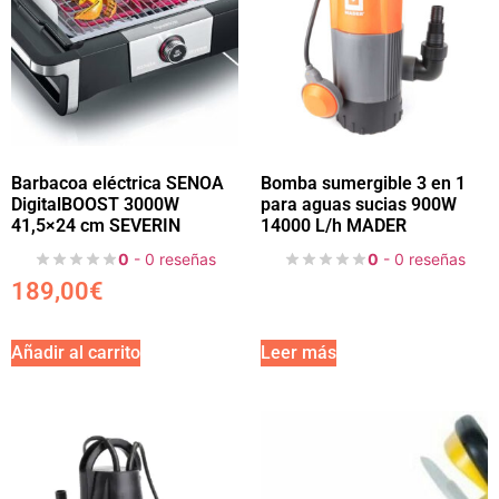
Barbacoa eléctrica SENOA
Bomba sumergible 3 en 1
DigitalBOOST 3000W
para aguas sucias 900W
41,5×24 cm SEVERIN
14000 L/h MADER
0
- 0 reseñas
0
- 0 reseñas
189,00
€
Añadir al carrito
Leer más