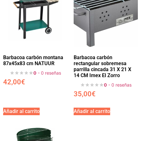
Barbacoa carbón montana
Barbacoa carbón
87x45x83 cm NATUUR
rectangular sobremesa
parrilla cincada 31 X 21 X
0
- 0 reseñas
14 CM Imex El Zorro
42,00
€
0
- 0 reseñas
35,00
€
Añadir al carrito
Añadir al carrito