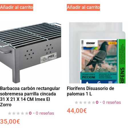
Añadir al carrito
Añadir al carrito
Barbacoa carbón rectangular
Florifens Disuasorio de
sobremesa parrilla cincada
palomas 1 L
31 X 21 X 14 CM Imex El
0
- 0 reseñas
Zorro
44,00
€
0
- 0 reseñas
35,00
€