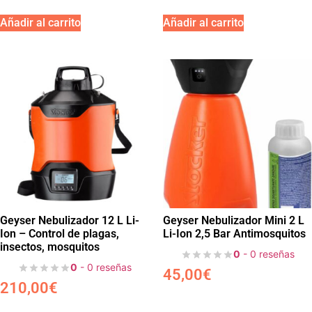
Añadir al carrito
Añadir al carrito
Geyser Nebulizador 12 L Li-
Geyser Nebulizador Mini 2 L
Ion – Control de plagas,
Li-Ion 2,5 Bar Antimosquitos
insectos, mosquitos
0
- 0 reseñas
0
- 0 reseñas
45,00
€
210,00
€