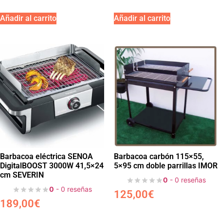
Añadir al carrito
Añadir al carrito
Barbacoa eléctrica SENOA
Barbacoa carbón 115×55,
DigitalBOOST 3000W 41,5×24
5×95 cm doble parrillas IMOR
cm SEVERIN
0
- 0 reseñas
0
- 0 reseñas
125,00
€
189,00
€