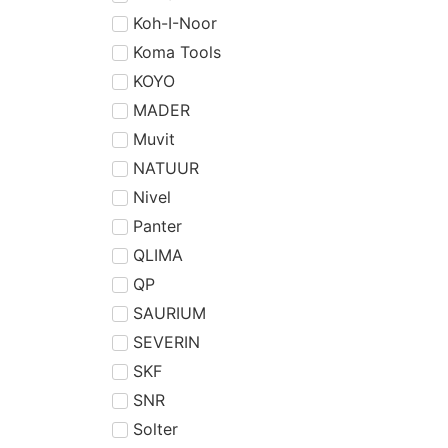
Koh-I-Noor
Koma Tools
KOYO
MADER
Muvit
NATUUR
Nivel
Panter
QLIMA
QP
SAURIUM
SEVERIN
SKF
SNR
Solter