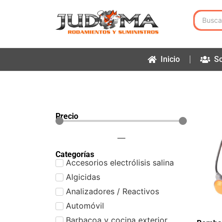
Inicio
So
Precio
—
Categorías
Accesorios electrólisis salina
Algicidas
Analizadores / Reactivos
Automóvil
Barbacoa y cocina exterior