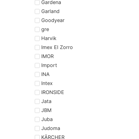
Gardena
Garland
Goodyear
gre
Harvik
Imex El Zorro
IMOR
Import
INA
Intex
IRONSIDE
Jata
JBM
Juba
Judoma
KÄRCHER