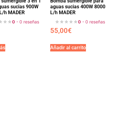
sumergible 3 en 1
Bomba sumergible para
guas sucias 900W
aguas sucias 400W 8000
 L/h MADER
L/h MADER
0
- 0 reseñas
0
- 0 reseñas
55,00
€
ás
Añadir al carrito