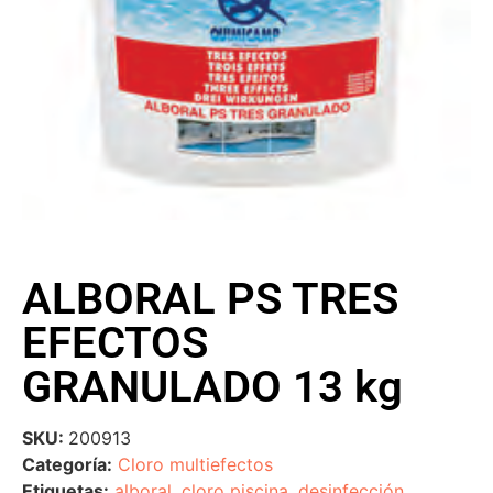
ALBORAL PS TRES
EFECTOS
GRANULADO 13 kg
SKU:
200913
Categoría:
Cloro multiefectos
Etiquetas:
alboral
,
cloro piscina
,
desinfección