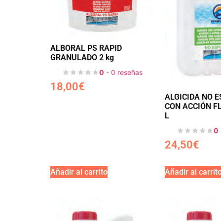
ALBORAL PS RAPID
GRANULADO 2 kg
0
- 0 reseñas
18,00
€
ALGICIDA NO 
CON ACCIÓN F
L
0
24,50
€
Añadir al carrito
Añadir al carrit