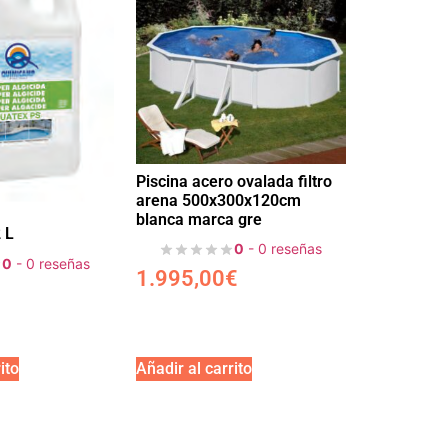
Piscina acero ovalada filtro
arena 500x300x120cm
blanca marca gre
 L
0
- 0 reseñas
0
- 0 reseñas
1.995,00
€
ito
Añadir al carrito