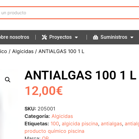
bre nosotros
Proyectos
Suministros
ico
/
Algicidas
/ ANTIALGAS 100 1 L
ANTIALGAS 100 1 L
12,00
€
SKU:
205001
Categoría:
Algicidas
Etiquetas:
100
,
algicida piscina
,
antialgas
,
antial
producto químico piscina
Marca:
QP