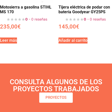
Motosierra a gasolina STIHL
Tijera eléctrica de podar con
MS 170
batería Goodyear GY25PS
0
- 0 reseñas
0
- 0 reseñas
235,00
€
145,00
€
Leer más
Añadir al carrito
CONSULTA ALGUNOS DE LOS
PROYECTOS TRABAJADOS
PROYECTOS