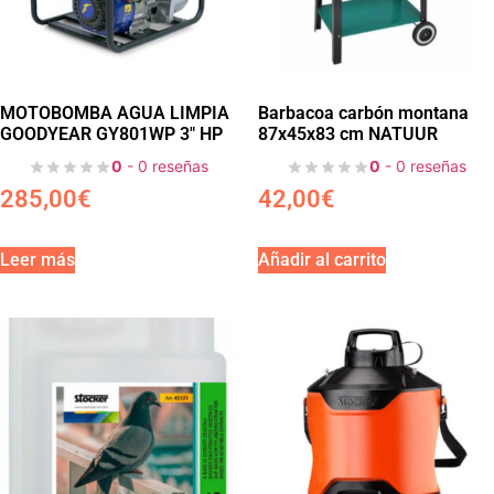
MOTOBOMBA AGUA LIMPIA
Barbacoa carbón montana
GOODYEAR GY801WP 3″ HP
87x45x83 cm NATUUR
0
- 0 reseñas
0
- 0 reseñas
285,00
€
42,00
€
Leer más
Añadir al carrito