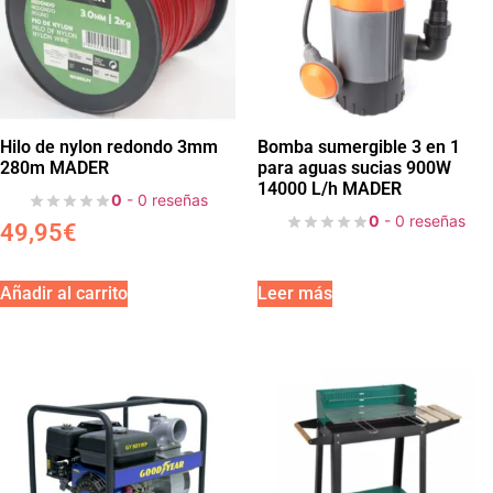
Hilo de nylon redondo 3mm
Bomba sumergible 3 en 1
280m MADER
para aguas sucias 900W
14000 L/h MADER
0
- 0 reseñas
0
- 0 reseñas
49,95
€
Añadir al carrito
Leer más