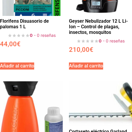
Florifens Disuasorio de
Geyser Nebulizador 12 L Li-
palomas 1 L
Ion – Control de plagas,
insectos, mosquitos
0
- 0 reseñas
0
- 0 reseñas
44,00
€
210,00
€
Añadir al carrito
Añadir al carrito
Cortaseto eléctrico Garland