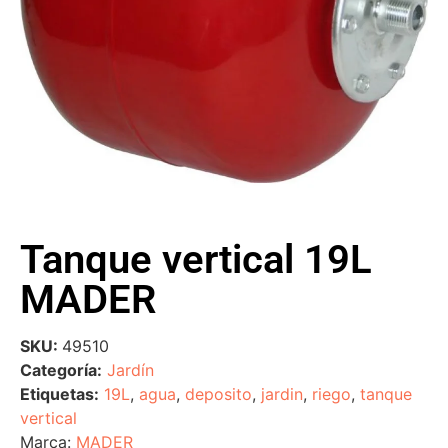
Tanque vertical 19L
MADER
SKU:
49510
Categoría:
Jardín
Etiquetas:
19L
,
agua
,
deposito
,
jardin
,
riego
,
tanque
vertical
Marca:
MADER