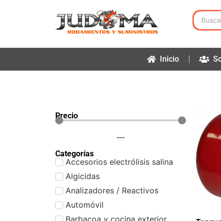
Inicio
So
Precio
—
Categorías
Accesorios electrólisis salina
Algicidas
Analizadores / Reactivos
Automóvil
Barbacoa y cocina exterior