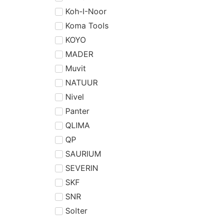
Koh-I-Noor
Koma Tools
KOYO
MADER
Muvit
NATUUR
Nivel
Panter
QLIMA
QP
SAURIUM
SEVERIN
SKF
SNR
Solter