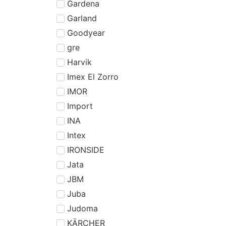
Gardena
Garland
Goodyear
gre
Harvik
Imex El Zorro
IMOR
Import
INA
Intex
IRONSIDE
Jata
JBM
Juba
Judoma
KÄRCHER