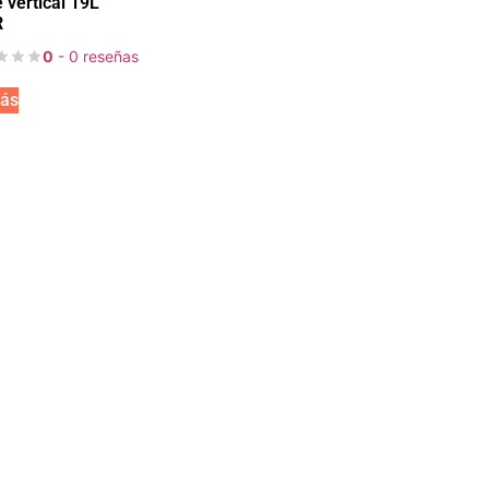
 vertical 19L
R
0
- 0 reseñas
ás