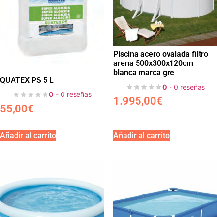
Piscina acero ovalada filtro
arena 500x300x120cm
blanca marca gre
QUATEX PS 5 L
0
- 0 reseñas
0
- 0 reseñas
1.995,00
€
55,00
€
Añadir al carrito
Añadir al carrito