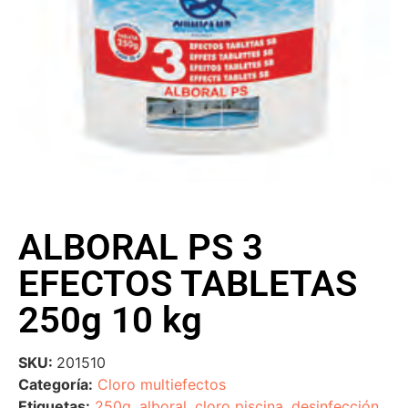
ALBORAL PS 3
EFECTOS TABLETAS
250g 10 kg
SKU:
201510
Categoría:
Cloro multiefectos
Etiquetas:
250g
,
alboral
,
cloro piscina
,
desinfección