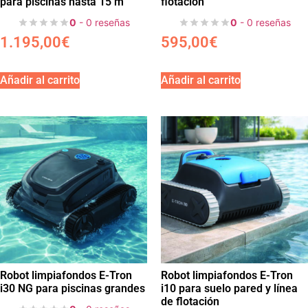
para piscinas hasta 15 m
flotación
0
- 0 reseñas
0
- 0 reseñas
1.195,00
€
595,00
€
Añadir al carrito
Añadir al carrito
Robot limpiafondos E-Tron
Robot limpiafondos E-Tron
i30 NG para piscinas grandes
i10 para suelo pared y línea
de flotación