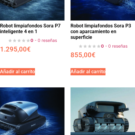
Robot limpiafondos Sora P7
Robot limpiafondos Sora P3
inteligente 4 en 1
con aparcamiento en
superficie
0
- 0 reseñas
0
- 0 reseñas
1.295,00
€
855,00
€
Añadir al carrito
Añadir al carrito