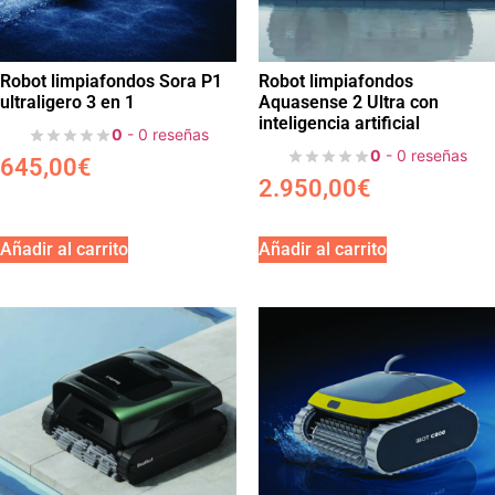
Robot limpiafondos Sora P1
Robot limpiafondos
ultraligero 3 en 1
Aquasense 2 Ultra con
inteligencia artificial
0
- 0 reseñas
0
- 0 reseñas
645,00
€
2.950,00
€
Añadir al carrito
Añadir al carrito