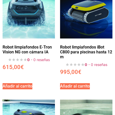
Robot limpiafondos E-Tron
Robot limpiafondos iBot
Vision NG con cámara IA
C800 para piscinas hasta 12
m
0
- 0 reseñas
0
- 0 reseñas
615,00
€
995,00
€
Añadir al carrito
Añadir al carrito