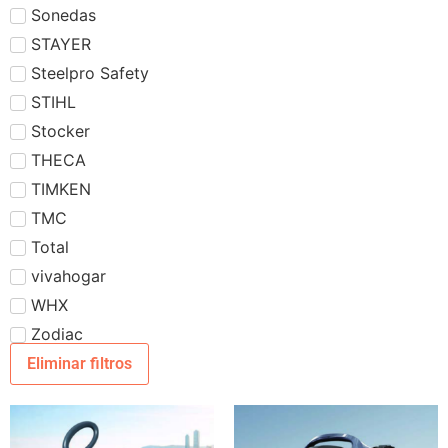
Sonedas
STAYER
Steelpro Safety
STIHL
Stocker
THECA
TIMKEN
TMC
Total
vivahogar
WHX
Zodiac
Eliminar filtros