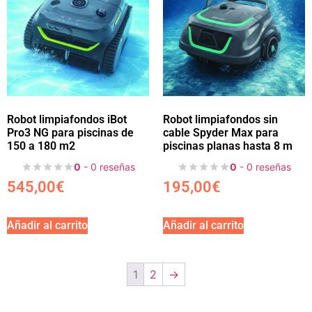
Robot limpiafondos iBot
Robot limpiafondos sin
Pro3 NG para piscinas de
cable Spyder Max para
150 a 180 m2
piscinas planas hasta 8 m
0
- 0 reseñas
0
- 0 reseñas
545,00
€
195,00
€
Añadir al carrito
Añadir al carrito
1
2
→