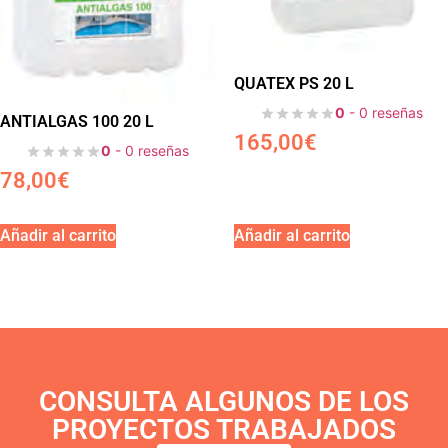
QUATEX PS 20 L
0
- 0 reseñas
ANTIALGAS 100 20 L
165,00
€
0
- 0 reseñas
78,00
€
Añadir al carrito
Añadir al carrito
CONSULTA ALGUNOS DE LOS
PROYECTOS TRABAJADOS