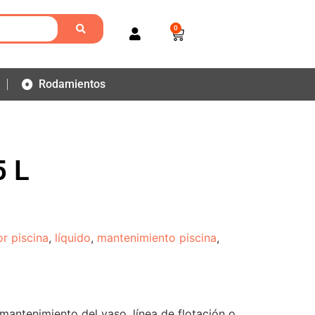
0
Rodamientos
5 L
or piscina
,
líquido
,
mantenimiento piscina
,
mantenimiento del vaso, línea de flotación o