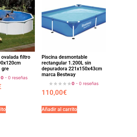
 ovalada filtro
Piscina desmontable
00x120cm
rectangular 1.200L sin
 gre
depuradora 221x150x43cm
marca Bestway
0
- 0 reseñas
0
- 0 reseñas
€
110,00
€
ito
Añadir al carrito