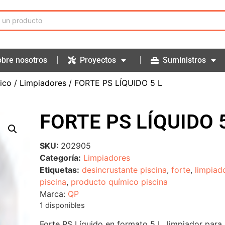
bre nosotros
Proyectos
Suministros
ico
/
Limpiadores
/ FORTE PS LÍQUIDO 5 L
FORTE PS LÍQUIDO 
SKU:
202905
Categoría:
Limpiadores
Etiquetas:
desincrustante piscina
,
forte
,
limpiad
piscina
,
producto químico piscina
Marca:
QP
1 disponibles
Forte PS Líquido en formato 5 L, limpiador para 