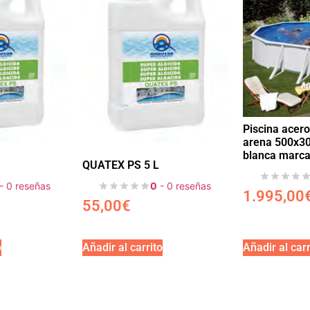
Piscina acero
arena 500x3
blanca marca
QUATEX PS 5 L
- 0 reseñas
0
- 0 reseñas
1.995,00
55,00
€
o
Añadir al carrito
Añadir al carr