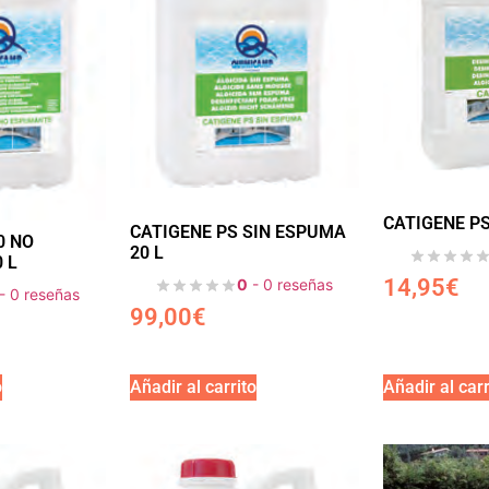
CATIGENE PS
CATIGENE PS SIN ESPUMA
0 NO
20 L
 L
14,95
€
0
- 0 reseñas
- 0 reseñas
99,00
€
o
Añadir al carrito
Añadir al carr