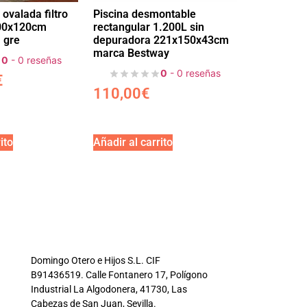
 ovalada filtro
Piscina desmontable
00x120cm
rectangular 1.200L sin
 gre
depuradora 221x150x43cm
marca Bestway
0
- 0 reseñas
0
- 0 reseñas
€
110,00
€
ito
Añadir al carrito
Domingo Otero e Hijos S.L. CIF
B91436519. Calle Fontanero 17, Polígono
Industrial La Algodonera, 41730, Las
Cabezas de San Juan, Sevilla.