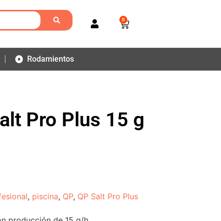
0
Rodamientos
alt Pro Plus 15 g
fesional
,
piscina
,
QP
,
QP Salt Pro Plus
on producción de 15 g/h.