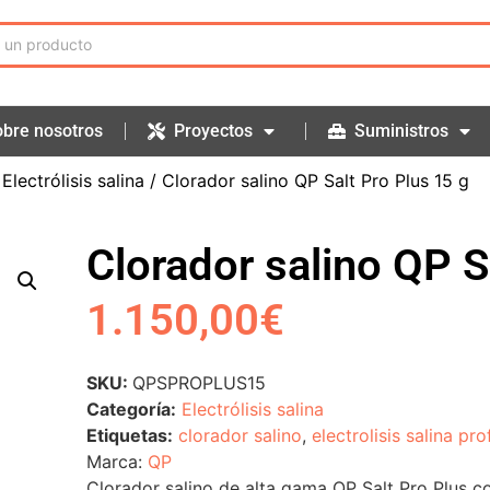
bre nosotros
Proyectos
Suministros
/
Electrólisis salina
/ Clorador salino QP Salt Pro Plus 15 g
Clorador salino QP S
1.150,00
€
SKU:
QPSPROPLUS15
Categoría:
Electrólisis salina
Etiquetas:
clorador salino
,
electrolisis salina pro
Marca:
QP
Clorador salino de alta gama QP Salt Pro Plus c