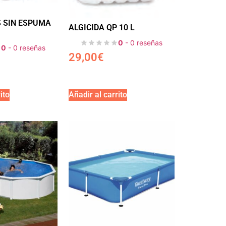
S SIN ESPUMA
ALGICIDA QP 10 L
0
- 0 reseñas
0
- 0 reseñas
29,00
€
ito
Añadir al carrito