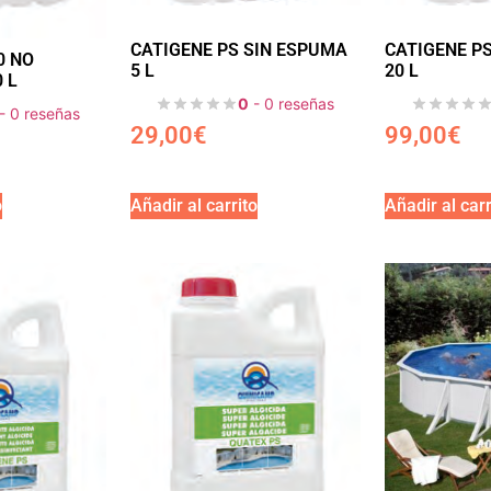
CATIGENE PS SIN ESPUMA
CATIGENE P
0 NO
5 L
20 L
 L
0
- 0 reseñas
- 0 reseñas
29,00
€
99,00
€
o
Añadir al carrito
Añadir al carr