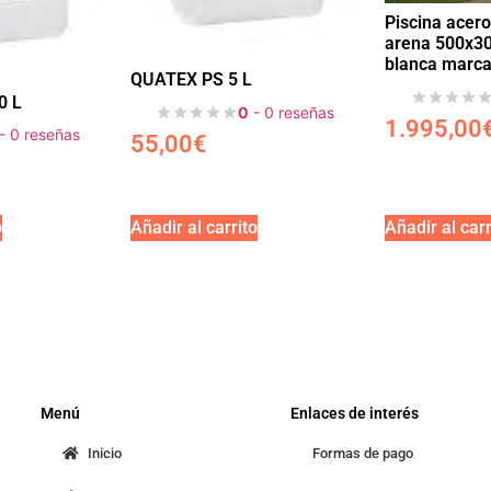
Piscina acero
arena 500x3
blanca marca
QUATEX PS 5 L
0 L
0
- 0 reseñas
1.995,00
- 0 reseñas
55,00
€
o
Añadir al carrito
Añadir al carr
Menú
Enlaces de interés
Inicio
Formas de pago