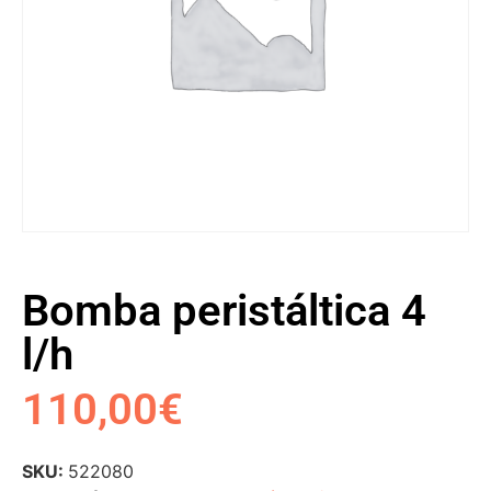
Bomba peristáltica 4
l/h
110,00
€
SKU:
522080