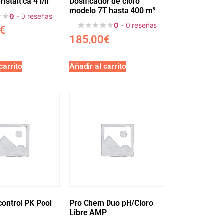
stáltica 4 l/h
Dosificador de cloro
modelo 7T hasta 400 m³
0
- 0 reseñas
0
- 0 reseñas
€
185,00
€
carrito
Añadir al carrito
control PK Pool
Pro Chem Duo pH/Cloro
Libre AMP