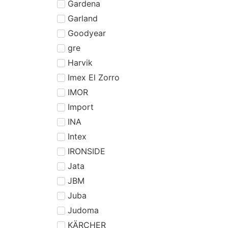
Gardena
Garland
Goodyear
gre
Harvik
Imex El Zorro
IMOR
Import
INA
Intex
IRONSIDE
Jata
JBM
Juba
Judoma
KÄRCHER