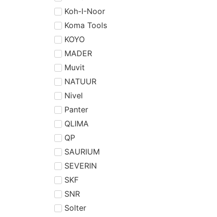
Koh-I-Noor
Koma Tools
KOYO
MADER
Muvit
NATUUR
Nivel
Panter
QLIMA
QP
SAURIUM
SEVERIN
SKF
SNR
Solter