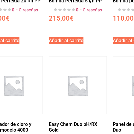
Perfekta 20 l/h PP
Bomba Perfekta 5 l/h PP
Bomba peri
0
- 0 reseñas
0
- 0 reseñas
00
€
215,00
€
110,00
al carrito
Añadir al carrito
Añadir al 
ador de cloro y
Easy Chem Duo pH/RX
Panel de 
 modelo 4000
Gold
Duo