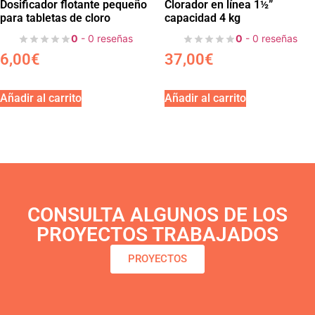
Dosificador flotante pequeño
Clorador en línea 1½”
para tabletas de cloro
capacidad 4 kg
0
- 0 reseñas
0
- 0 reseñas
6,00
€
37,00
€
Añadir al carrito
Añadir al carrito
CONSULTA ALGUNOS DE LOS
PROYECTOS TRABAJADOS
PROYECTOS