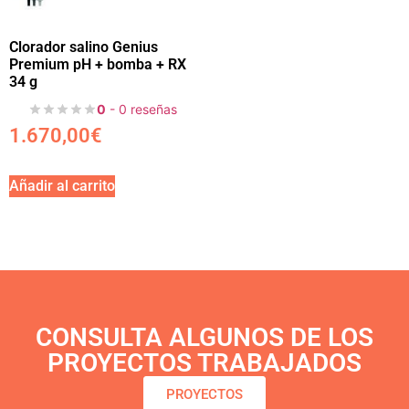
Clorador salino Genius
Premium pH + bomba + RX
34 g
0
- 0 reseñas
1.670,00
€
Añadir al carrito
CONSULTA ALGUNOS DE LOS
PROYECTOS TRABAJADOS
PROYECTOS