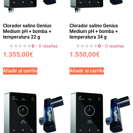
Clorador salino Genius
Clorador salino Genius
Medium pH + bomba +
Medium pH + bomba +
temperatura 22 g
temperatura 34 g
0
- 0 reseñas
0
- 0 reseñas
1.355,00
€
1.550,00
€
Añadir al carrito
Añadir al carrito