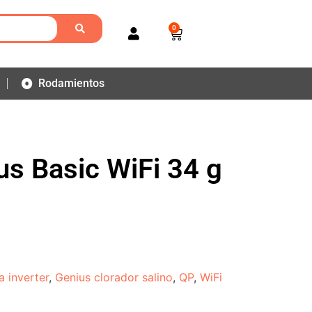
0
Rodamientos
us Basic WiFi 34 g
na inverter
,
Genius clorador salino
,
QP
,
WiFi