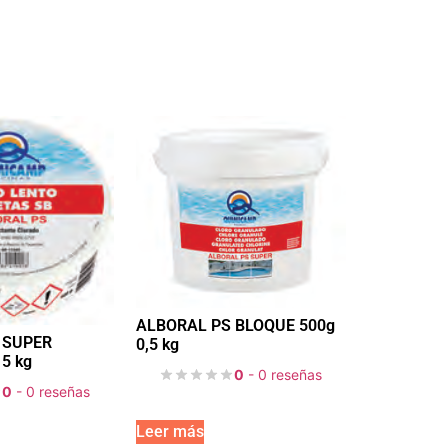
ALBORAL PS BLOQUE 500g
 SUPER
0,5 kg
5 kg
0
- 0 reseñas
0
- 0 reseñas
Leer más