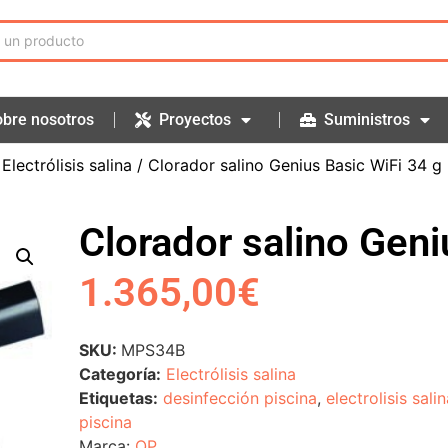
bre nosotros
Proyectos
Suministros
/
Electrólisis salina
/ Clorador salino Genius Basic WiFi 34 g
Clorador salino Geni
1.365,00
€
SKU:
MPS34B
Categoría:
Electrólisis salina
Etiquetas:
desinfección piscina
,
electrolisis sali
piscina
Marca:
QP