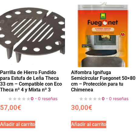
Parrilla de Hierro Fundido
Alfombra Ignífuga
para Estufa de Leña Theca
Semicircular Fuegonet 50×80
33 cm – Compatible con Eco
cm – Protección para tu
Theca nº 4 y Mixta nº 3
Chimenea
0
- 0 reseñas
0
- 0 reseñas
57,00
€
30,00
€
Añadir al carrito
Añadir al carrito