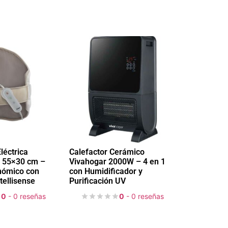
léctrica
Calefactor Cerámico
 55×30 cm –
Vivahogar 2000W – 4 en 1
nómico con
con Humidificador y
tellisense
Purificación UV
0
- 0 reseñas
0
- 0 reseñas