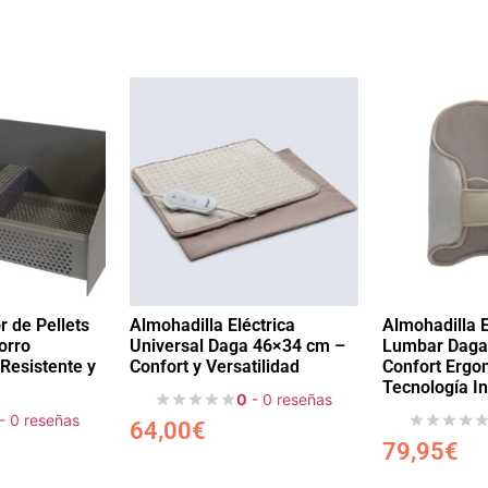
 de Pellets
Almohadilla Eléctrica
Almohadilla E
orro
Universal Daga 46×34 cm –
Lumbar Daga
Resistente y
Confort y Versatilidad
Confort Ergo
Tecnología In
0
- 0 reseñas
- 0 reseñas
64,00
€
79,95
€