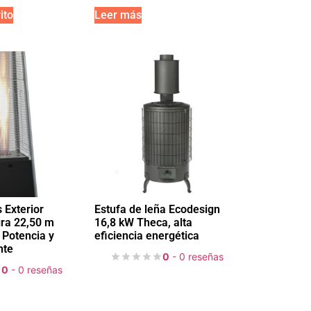
ito
Leer más
 Exterior
Estufa de leña Ecodesign
ra 22,50 m
16,8 kW Theca, alta
 Potencia y
eficiencia energética
nte
0
- 0 reseñas
0
- 0 reseñas