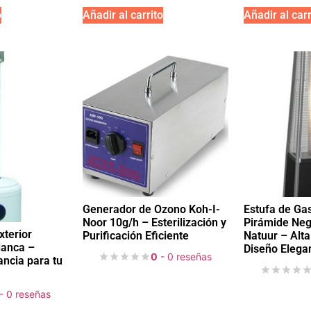
o
Añadir al carrito
Añadir al carr
Generador de Ozono Koh-I-
Estufa de Gas
Noor 10g/h – Esterilización y
Pirámide Neg
xterior
Purificación Eficiente
Natuur – Alta
lanca –
Diseño Elega
0
- 0 reseñas
ancia para tu
- 0 reseñas