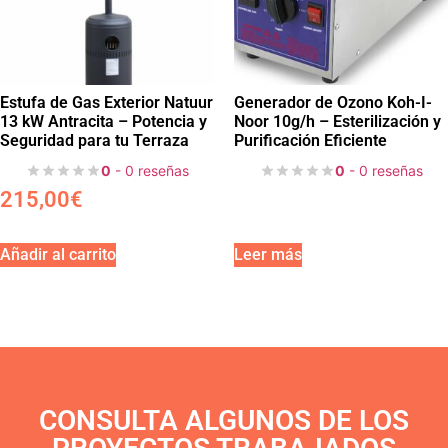
Estufa de Gas Exterior Natuur
Generador de Ozono Koh-I-
13 kW Antracita – Potencia y
Noor 10g/h – Esterilización y
Seguridad para tu Terraza
Purificación Eficiente
0
- 0 reseñas
0
- 0 reseñas
215,00
€
Añadir al carrito
Leer más
CONSULTA ALGUNOS DE LOS