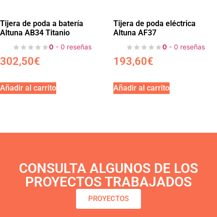
Tijera de poda a batería
Tijera de poda eléctrica
Altuna AB34 Titanio
Altuna AF37
0
- 0 reseñas
0
- 0 reseñas
302,50
€
193,60
€
Añadir al carrito
Añadir al carrito
CONSULTA ALGUNOS DE LOS
PROYECTOS TRABAJADOS
PROYECTOS