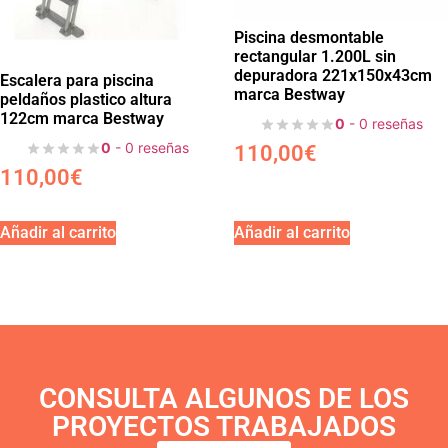
Piscina desmontable
rectangular 1.200L sin
depuradora 221x150x43cm
Escalera para piscina
marca Bestway
peldaños plastico altura
122cm marca Bestway
0
- 0 reseñas
0
- 0 reseñas
110,00
€
110,00
€
Añadir al carrito
Añadir al carrito
CONSULTA ALGUNOS DE LOS
PROYECTOS TRABAJADOS