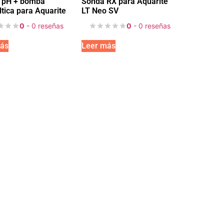
 pH + bomba
Sonda RX para Aquarite
ltica para Aquarite
LT Neo SV
0
- 0 reseñas
0
- 0 reseñas
ás
Leer más