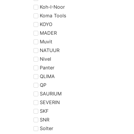
Koh-I-Noor
Koma Tools
KOYO
MADER
Muvit
NATUUR
Nivel
Panter
QLIMA
QP
SAURIUM
SEVERIN
SKF
SNR
Solter