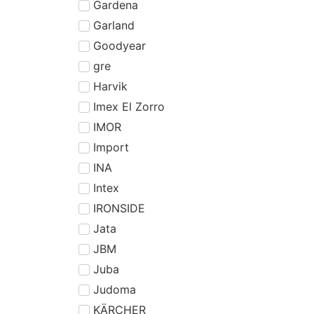
Gardena
Garland
Goodyear
gre
Harvik
Imex El Zorro
IMOR
Import
INA
Intex
IRONSIDE
Jata
JBM
Juba
Judoma
KÄRCHER