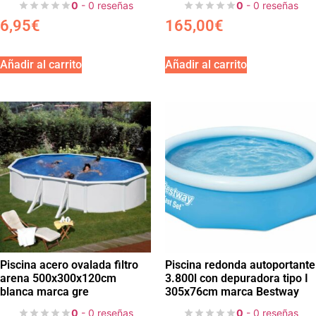
0
- 0 reseñas
0
- 0 reseñas
6,95
€
165,00
€
Añadir al carrito
Añadir al carrito
Piscina acero ovalada filtro
Piscina redonda autoportante
arena 500x300x120cm
3.800l con depuradora tipo I
blanca marca gre
305x76cm marca Bestway
0
- 0 reseñas
0
- 0 reseñas