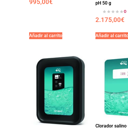
995,00
€
pH 50 g
0
2.175,00
€
Añadir al carrito
Añadir al carrit
Clorador salino 