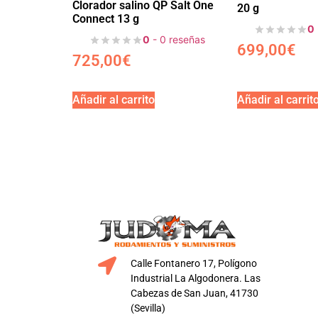
Clorador salino QP Salt One
20 g
Connect 13 g
0
0
- 0 reseñas
699,00
€
725,00
€
Añadir al carrito
Añadir al carrit
Calle Fontanero 17, Polígono
Industrial La Algodonera. Las
Cabezas de San Juan, 41730
(Sevilla)