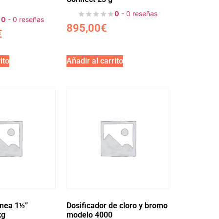
0
- 0 reseñas
0
- 0 reseñas
895,00
€
€
ito
Añadir al carrito
ínea 1½”
Dosificador de cloro y bromo
kg
modelo 4000