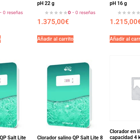
pH 22 g
pH 16 g
- 0 reseñas
0
- 0 reseñas
1.375,00
€
1.215,00
o
Añadir al carrito
Añadir al carr
Clorador en l
capacidad 4 
QP Salt Lite
Clorador salino QP Salt Lite 8