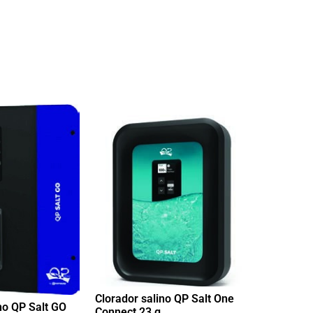
Clorador salino QP Salt One
no QP Salt GO
Connect 23 g