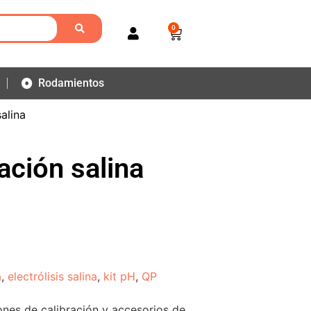
0
Rodamientos
alina
ación salina
a
,
electrólisis salina
,
kit pH
,
QP
ones de calibración y accesorios de