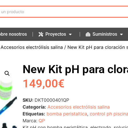
bre nosotros
Proyectos
Suministros
/
Accesorios electrólisis salina
/ New Kit pH para cloración s
New Kit pH para clor
149,00
€
SKU:
DKT0000401QP
Categoría:
Accesorios electrólisis salina
Etiquetas:
bomba peristaltica
,
control ph piscin
Marca:
QP
Kit pH con bomba peristáltica, electrodo, soluci