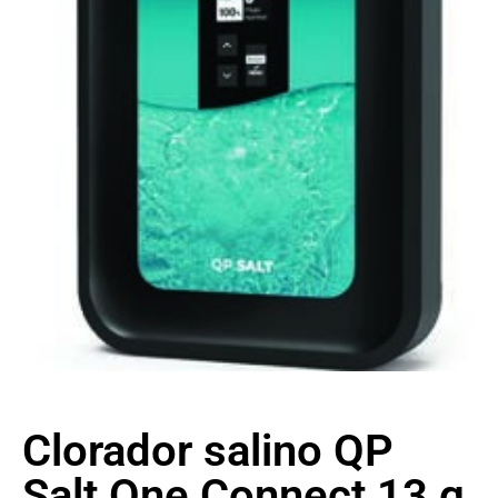
Clorador salino QP
Salt One Connect 13 g