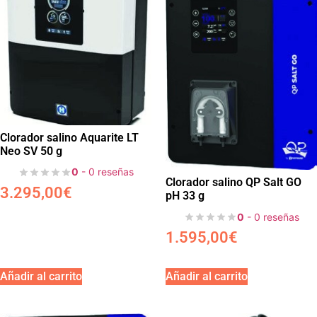
Clorador salino Aquarite LT
Neo SV 50 g
0
- 0 reseñas
Clorador salino QP Salt GO
3.295,00
€
pH 33 g
0
- 0 reseñas
1.595,00
€
Añadir al carrito
Añadir al carrito