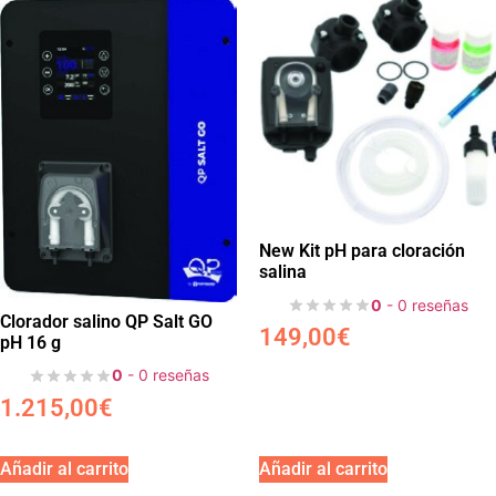
New Kit pH para cloración
salina
0
- 0 reseñas
Clorador salino QP Salt GO
149,00
€
pH 16 g
0
- 0 reseñas
1.215,00
€
Añadir al carrito
Añadir al carrito