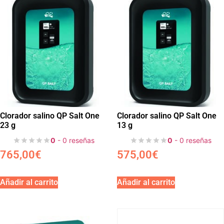
Clorador salino QP Salt One
Clorador salino QP Salt One
23 g
13 g
0
- 0 reseñas
0
- 0 reseñas
765,00
€
575,00
€
Añadir al carrito
Añadir al carrito