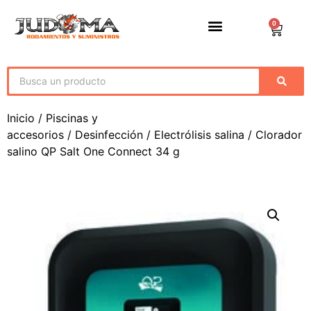
0
Inicio
/
Piscinas y
accesorios
/
Desinfección
/
Electrólisis salina
/ Clorador
salino QP Salt One Connect 34 g