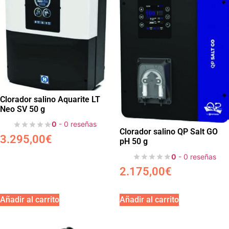
Clorador salino Aquarite LT
Neo SV 50 g
0
- 0 reseñas
Clorador salino QP Salt GO
3.295,00
€
pH 50 g
0
- 0 reseñas
2.175,00
€
Añadir al carrito
Añadir al carrito