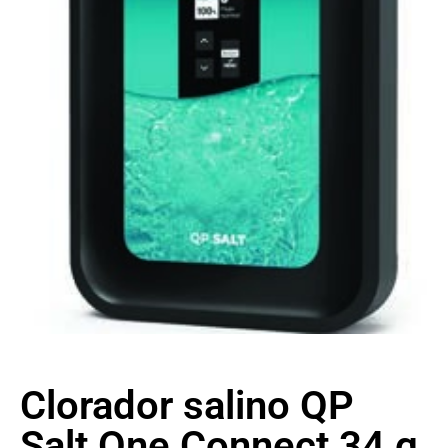
Clorador salino QP
Salt One Connect 34 g