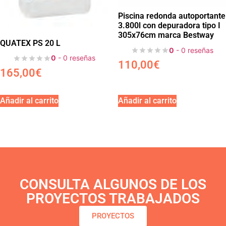
Piscina redonda autoportante
3.800l con depuradora tipo I
305x76cm marca Bestway
QUATEX PS 20 L
0
- 0 reseñas
0
- 0 reseñas
110,00
€
165,00
€
Añadir al carrito
Añadir al carrito
CONSULTA ALGUNOS DE LOS
PROYECTOS TRABAJADOS
PROYECTOS