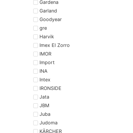
Gardena
Garland
Goodyear
gre
Harvik
Imex El Zorro
IMOR
Import
INA
Intex
IRONSIDE
Jata
JBM
Juba
Judoma
KÄRCHER