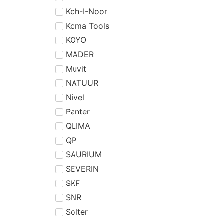
Koh-I-Noor
Koma Tools
KOYO
MADER
Muvit
NATUUR
Nivel
Panter
QLIMA
QP
SAURIUM
SEVERIN
SKF
SNR
Solter