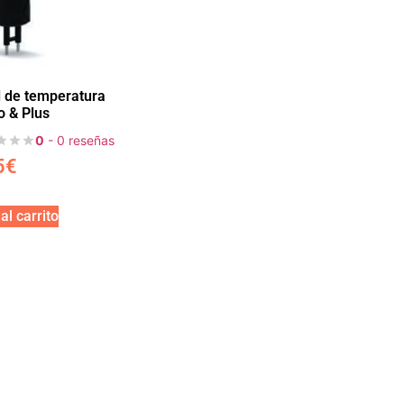
l de temperatura
o & Plus
0
- 0 reseñas
5
€
al carrito