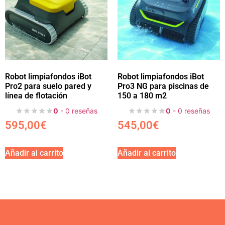
Robot limpiafondos iBot
Robot limpiafondos iBot
Pro2 para suelo pared y
Pro3 NG para piscinas de
línea de flotación
150 a 180 m2
0
- 0 reseñas
0
- 0 reseñas
595,00
€
545,00
€
Añadir al carrito
Añadir al carrito