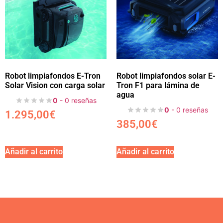
Robot limpiafondos E-Tron
Robot limpiafondos solar E-
Solar Vision con carga solar
Tron F1 para lámina de
agua
0
- 0 reseñas
0
- 0 reseñas
1.295,00
€
385,00
€
Añadir al carrito
Añadir al carrito