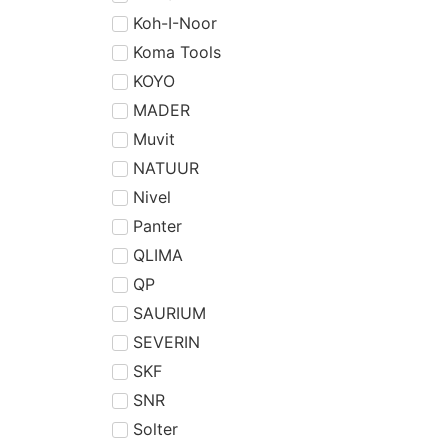
Koh-I-Noor
Koma Tools
KOYO
MADER
Muvit
NATUUR
Nivel
Panter
QLIMA
QP
SAURIUM
SEVERIN
SKF
SNR
Solter