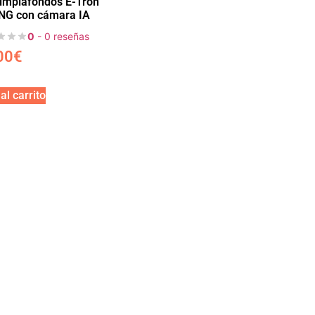
limpiafondos E-Tron
 NG con cámara IA
0
- 0 reseñas
00
€
al carrito