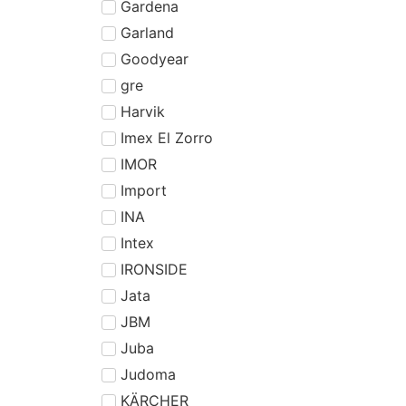
Gardena
Garland
Goodyear
gre
Harvik
Imex El Zorro
IMOR
Import
INA
Intex
IRONSIDE
Jata
JBM
Juba
Judoma
KÄRCHER