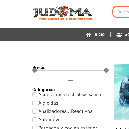
Inicio
So
Precio
—
Categorías
Accesorios electrólisis salina
Algicidas
Analizadores / Reactivos
Automóvil
Barbacoa y cocina exterior