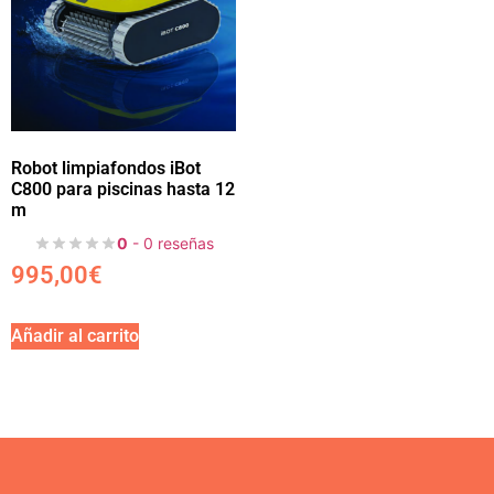
Robot limpiafondos iBot
C800 para piscinas hasta 12
m
0
- 0 reseñas
995,00
€
Añadir al carrito