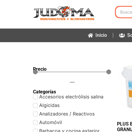
Inicio
So
Precio
—
Categorías
Accesorios electrólisis salina
Algicidas
Analizadores / Reactivos
Automóvil
PLUS 
GRANU
Barbacoa y cocina exterior