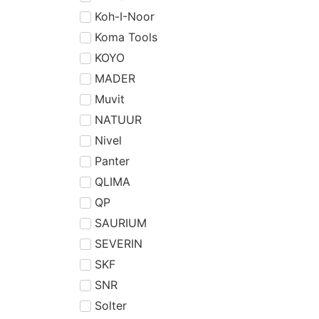
Koh-I-Noor
Koma Tools
KOYO
MADER
Muvit
NATUUR
Nivel
Panter
QLIMA
QP
SAURIUM
SEVERIN
SKF
SNR
Solter