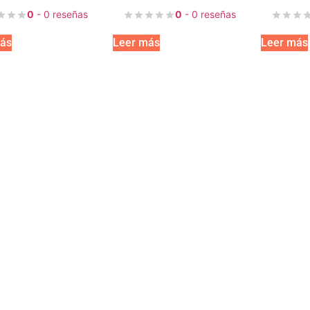
0
- 0 reseñas
0
- 0 reseñas
ás
Leer más
Leer más