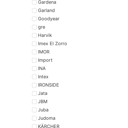
Gardena
Garland
Goodyear
gre
Harvik
Imex El Zorro
IMOR
Import
INA
Intex
IRONSIDE
Jata
JBM
Juba
Judoma
KÄRCHER