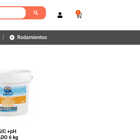
0
Rodamientos
IC +pH
DO 6 kg