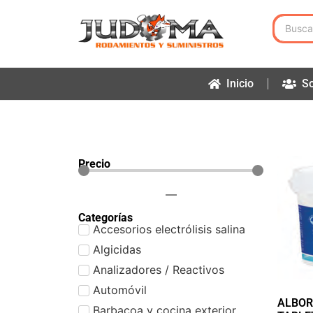
Inicio
So
Precio
—
Categorías
Accesorios electrólisis salina
Algicidas
Analizadores / Reactivos
Automóvil
ALBOR
Barbacoa y cocina exterior