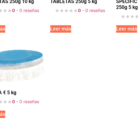
AS 250g 10 kg
TABLETAS 250g 5 kg
SPECIFIC
250g 5 kg
0
- 0 reseñas
0
- 0 reseñas
ás
Leer más
Leer más
A € 5 kg
0
- 0 reseñas
ás