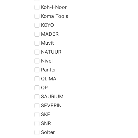
Koh-I-Noor
Koma Tools
KOYO
MADER
Muvit
NATUUR
Nivel
Panter
QLIMA
QP
SAURIUM
SEVERIN
SKF
SNR
Solter