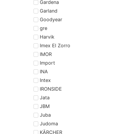
Gardena
Garland
Goodyear
gre
Harvik
Imex El Zorro
IMOR
Import
INA
Intex
IRONSIDE
Jata
JBM
Juba
Judoma
KÄRCHER