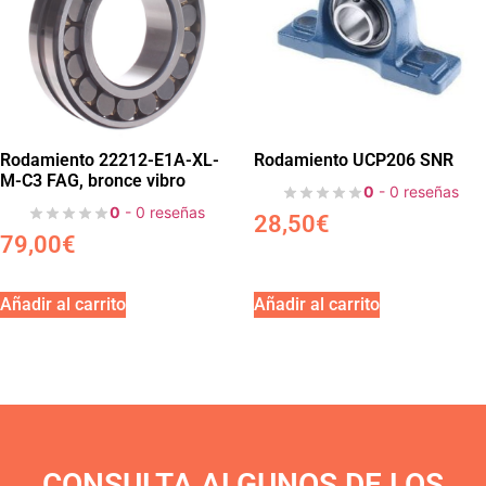
Rodamiento 22212-E1A-XL-
Rodamiento UCP206 SNR
M-C3 FAG, bronce vibro
0
- 0 reseñas
0
- 0 reseñas
28,50
€
79,00
€
Añadir al carrito
Añadir al carrito
CONSULTA ALGUNOS DE LOS